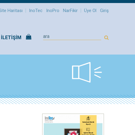
|
|
Site Haritası
InoTec
InoPro
NarFikir
Üye Ol
Giriş
İLETİŞİM