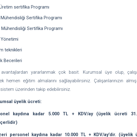
 Üretim sertifika Programı
 Mühendisliği Sertifika Programı
e Mühendisliği Sertifika Programı
 Yönetimi
im teknikleri
ik Becerileri
vantajlardan yararlanmak çok basit. Kurumsal üye olup, çalışa
k hemen eğitim almalarını sağlayabilirsiniz. Çalışanlarınızın almış
a sistem üzerinden takip edebilirsiniz.
rumsal üyelik ücreti:
onel kaydına kadar 5.000 TL + KDV/ay (üyelik ücreti 31.1
çerlidir)
eri personel kaydına kadar 10.000 TL + KDV/ay’dir. (üyelik ü