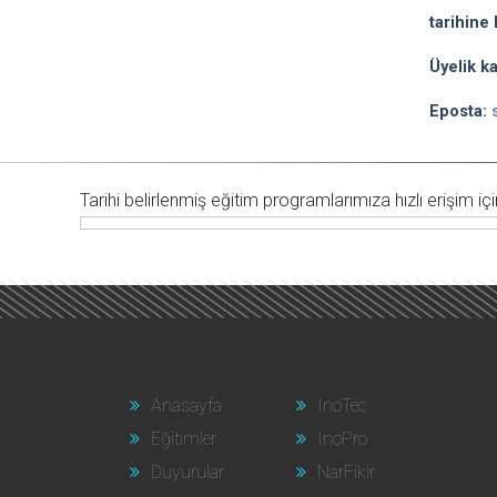
tarihine 
Üyelik ka
Eposta:
Tarihi belirlenmiş eğitim programlarımıza hızlı erişim için 
Anasayfa
InoTec
Eğitimler
InoPro
Duyurular
NarFikir