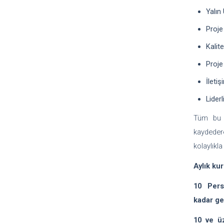
Yalın
Proje
Kalit
Proje
İletiş
Liderl
Tüm bu a
kaydedere
kolaylıkl
Aylık ku
10 Pers
kadar ge
10 ve üz