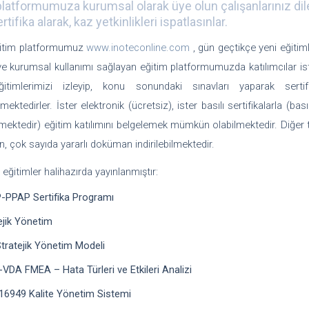
platformumuza kurumsal olarak üye olun çalışanlarınız dile
ertifika alarak, kaz yetkinlikleri ispatlasınlar.
ğitim platformumuz
www.inoteconline.com
, gün geçtikçe yeni eğitiml
ve kurumsal kullanımı sağlayan eğitim platformumuzda katılımcılar is
itimlerimizi izleyip, konu sonundaki sınavları yaparak sert
mektedirler. İster elektronik (ücretsiz), ister basılı sertifikalarla (ba
lmektedir) eğitim katılımını belgelemek mümkün olabilmektedir. Diğer 
en, çok sayıda yararlı doküman indirilebilmektedir.
 eğitimler halihazırda yayınlanmıştır:
PPAP Sertifika Programı
ejik Yönetim
tratejik Yönetim Modeli
VDA FMEA – Hata Türleri ve Etkileri Analizi
16949 Kalite Yönetim Sistemi