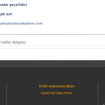
kadar geçerlidir)
ydı için:
satis@inotecakademi.com
lutfen tıklayınız :
KVKK Aydınlatma Metni
Kişisel Veri Talep Formu
K