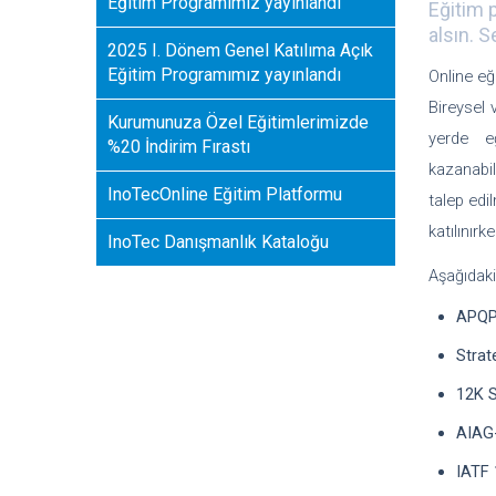
Eğitim Programımız yayınlandı
Eğitim 
alsın. S
2025 I. Dönem Genel Katılıma Açık
Eğitim Programımız yayınlandı
Online e
Bireysel 
Kurumunuza Özel Eğitimlerimizde
yerde eğ
%20 İndirim Fırastı
kazanabil
InoTecOnline Eğitim Platformu
talep edi
katılınırk
InoTec Danışmanlık Kataloğu
Aşağıdaki
APQP-
Strat
12K S
AIAG-
IATF 