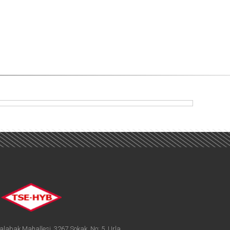
alabak Mahallesi, 3267 Sokak, No: 5, Urla,