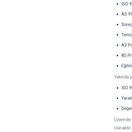
ISO 9
AS 91
Süreç
Temiz
A3 P
8D P
Eğiti
Yakında y
ISO 9
Yarat
Değer
Üzerinde 
olacaktır: