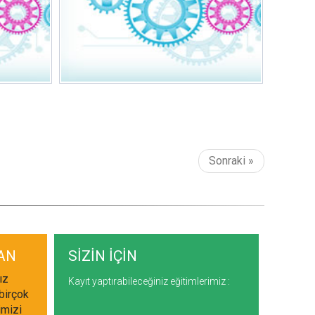
Sonraki »
AN
SİZİN İÇİN
ız
Kayıt yaptırabileceğiniz eğitimlerimiz :
birçok
imizi