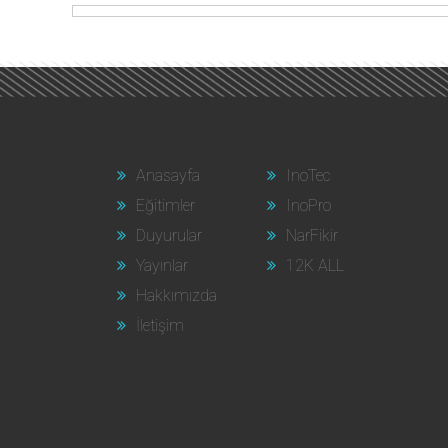
Anasayfa
InoTec
Eğitimler
InoPro
Duyurular
NarFikir
Yayınlar
12K ALL
Hakkımızda
İletişim