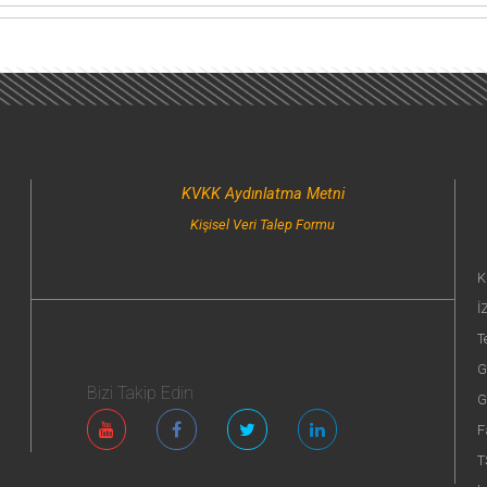
KVKK Aydınlatma Metni
Kişisel Veri Talep Formu
K
İ
T
G
Bizi Takip Edin
G
F
T