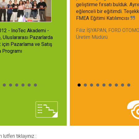
geliştirme fırsatı bulduk. Ayr
eğlenceli bir eğitimdi. Teşekkü
FMEA Eğitimi Katılımcısı
Filiz İŞYAPAN, FORD OTOMO
012 - InoTec Akademi -
Üretim Müdürü
, Uluslararası Pazarlarda
 için Pazarlama ve Satış
ka Programı
lutfen tıklayınız :