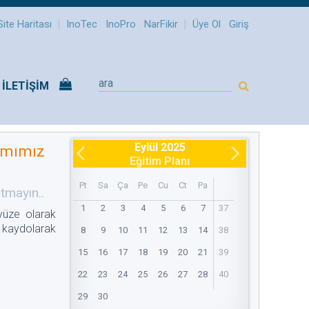
|
|
Site Haritası
InoTec
InoPro
NarFikir
Üye Ol
Giriş
İLETİŞİM
Eylül 2025
amımız
Eğitim Planı
Pt
Sa
Ça
Pe
Cu
Ct
Pa
tmayın..
1
2
3
4
5
6
7
37
yüze olarak
 kaydolarak
8
9
10
11
12
13
14
38
15
16
17
18
19
20
21
39
22
23
24
25
26
27
28
40
29
30