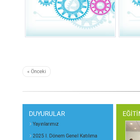
« Önceki
DUYURULAR
EĞİT
Yayınlarımız
2025 I. Dönem Genel Katılıma