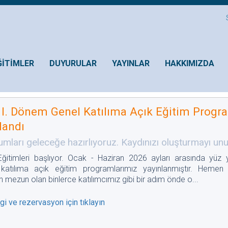
ĞİTİMLER
DUYURULAR
YAYINLAR
HAKKIMIZDA
I. Dönem Genel Katılıma Açık Eğitim Progr
landı
rumları geleceğe hazırlıyoruz. Kaydınızı oluşturmayı unu
itimleri başlıyor. Ocak - Haziran 2026 ayları arasında yüz 
katılıma açık eğitim programlarımız yayınlanmıştır. Hemen
mezun olan binlerce katılımcımız gibi bir adım önde o...
ilgi ve rezervasyon için tıklayın