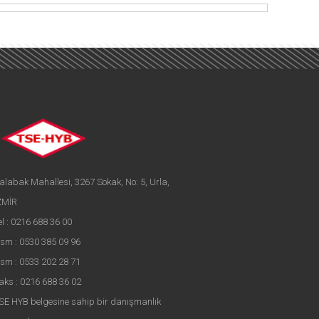
alabak Mahallesi, 3267 Sokak, No: 5, Urla,
ZMİR
el : 0216 688 36 00
sm : 0530 385 09 96
sm : 0533 202 28 71
aks : 0216 688 36 02
SE HYB belgesine sahip bir danışmanlık