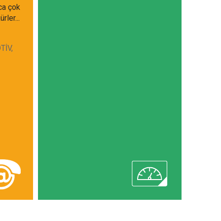
ıca çok
rler...
TİV,