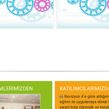
İMLERİMİZDEN
KATILIMCILARIMIZD
Revizyon 4`e göre aldığım
eğitim ile uygulamaya dönük 
yararlı bilgi öğrendik ve kend